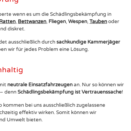
xperte wenn es um die Schädlingsbekämpfung in
Ratten
,
Bettwanzen
,
Fliegen
,
Wespen
,
Tauben
oder
und diskret.
et ausschließlich durch
sachkundige
Kammerjäger
en wir für jedes Problem eine Lösung.
hhaltig
mit
neutrale
Einsatzfahrzeugen
an. Nur so können wir
 – denn
Schädlingsbekämpfung ist Vertrauenssache
!
b kommen bei uns ausschließlich zugelassene
chzeitig effektiv wirken. Somit können wir
und Umwelt bieten.