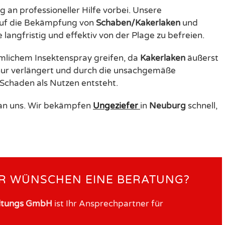
eg an professioneller Hilfe vorbei. Unsere
 auf die Bekämpfung von
Schaben/Kakerlaken
und
 langfristig und effektiv von der Plage zu befreien.
mmlichem Insektenspray greifen, da
Kakerlaken
äußerst
 nur verlängert und durch die unsachgemäße
chaden als Nutzen entsteht.
 an uns. Wir bekämpfen
Ungeziefer
in
Neuburg
schnell,
R WÜNSCHEN EINE BERATUNG?
altungs GmbH
ist Ihr Ansprechpartner für