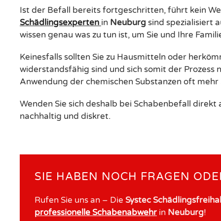
Ist der Befall bereits fortgeschritten, führt kein W
Schädlingsexperten
in
Neuburg
sind spezialisiert
wissen genau was zu tun ist, um Sie und Ihre Familie
Keinesfalls sollten Sie zu Hausmitteln oder herkö
widerstandsfähig sind und sich somit der Prozess
Anwendung der chemischen Substanzen oft mehr S
Wenden Sie sich deshalb bei Schabenbefall direkt
nachhaltig und diskret.
SIE HABEN NOCH FRAGEN ODE
Rufen Sie uns an – Die
Systec Schädlingsfreih
professionelle Schabenabwehr
in
Neuburg
!