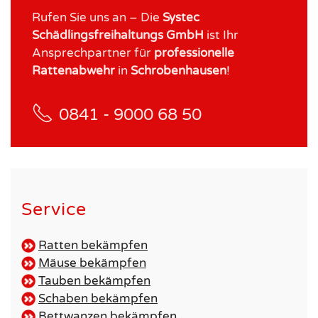
Rufen Sie uns an – Die
Systec
Schädlingsfreihaltungs GmbH
ist Ihr
Ansprechpartner für
professionelle
Rattenabwehr
in
Schrobenhausen
!
0841 - 9000 68 50
Service
Ratten bekämpfen
Mäuse bekämpfen
Tauben bekämpfen
Schaben bekämpfen
Bettwanzen bekämpfen