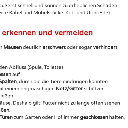
äußerst schnell und können zu erheblichen Schäden
rte Kabel und Möbelstücke, Kot- und Urinreste)
n erkennen und vermeiden
on
Mäusen
deutlich
erschwert
oder sogar
verhindert
den Abfluss (Spüle, Toilette)
ossen
auf
Spalten
, durch die die Tiere eindringen könnten.
mit einem engmaschigen
Netz/Gitter
schützen.
ließen
äuse
. Deshalb gilt, Futter nicht zu lange offen stehen
eßen
.
Türen
zum Garten oder Hof immer
geschlossen
halten,