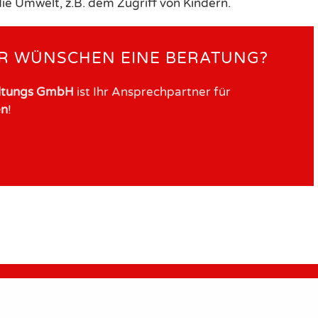
ie Umwelt, z.B. dem Zugriff von Kindern.
R WÜNSCHEN EINE BERATUNG?
altungs GmbH
ist Ihr Ansprechpartner für
en
!