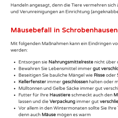
Handeln angesagt, denn die Tiere vermehren sich 
und Verunreinigungen an Einrichtung (angeknabbe
Mäusebefall in Schrobenhause
Mit folgenden Maßnahmen kann ein Eindringen v
werden:
Entsorgen sie
Nahrungsmittelreste
nicht über 
Bewahren Sie Lebensmittel immer
gut
verschl
Beseitigen Sie bauliche Mängel wie
Risse
oder
Kellerfenster
immer
geschlossen
halten oder 
Mülltonnen und Gelbe Säcke immer gut versch
Futter für Ihre
Haustiere
schmeckt auch den
M
lassen und die
Verpackung
immer gut
verschli
Vor allem in den Wintermonaten sollte Sie Ihre
denn auch
Mäuse
mögen es warm