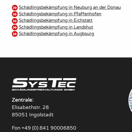
Schädlingsbekämpfung in Neuburg an der Donau
Schädlingsbekämpfung in Pfaffenhofen
Schädlingsbekämpfung in Eichstätt
Schädlingsbekämpfung in Landshut
Schädlingsbekämpfung in Augbsurg
Zentrale:
Elisabethstr. 28
85051 Ingolstadt
Fon +49 (0) 841 90006850